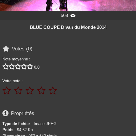
569

BLUE COUPE Divan du Monde 2014

Votes (
0
)
Note moyenne :





0,0
Votre note :






Propriétés
Type de fichier
: Image JPEG
Poids
: 94,62 Ko
Dimensions
: 960 x 640 pixels